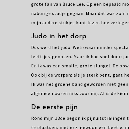
grote fan van Bruce Lee. Op een bepaald mo
naburige stadje gegaan. Maar dat was zo’n m
mijn andere stukjes kunt lezen hoe verlegen
Judo in het dorp
Dus werd het judo. Weliswaar minder spectac
leeftijds-genoten. Maar ik had snel door: ju
En ik was een smalle, grote slungel. De op
Ook bij de worpen: als je sterk bent, gaat h
Ik was net groene band geworden met geen 
algemeen waren niks voor mij. Al is de kiem 
De eerste pijn
Rond mijn 18de begon ik pijnuitstralingen te
te plaatsen, niet erg, gewoon een beetje, ma