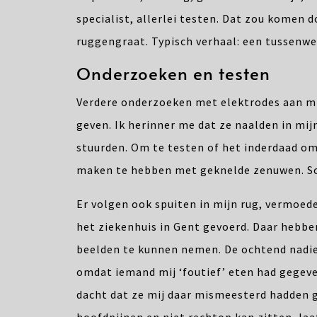
specialist, allerlei testen. Dat zou komen
ruggengraat. Typisch verhaal: een tussenwer
Onderzoeken en testen
Verdere onderzoeken met elektrodes aan mi
geven. Ik herinner me dat ze naalden in mij
stuurden. Om te testen of het inderdaad om 
maken te hebben met geknelde zenuwen. Som
Er volgen ook spuiten in mijn rug, vermoede
het ziekenhuis in Gent gevoerd. Daar hebbe
beelden te kunnen nemen. De ochtend nadi
omdat iemand mij ‘foutief’ eten had gegeve
dacht dat ze mij daar mismeesterd hadden 
hoofdpijnen en niet rechtop kan zitten, laa