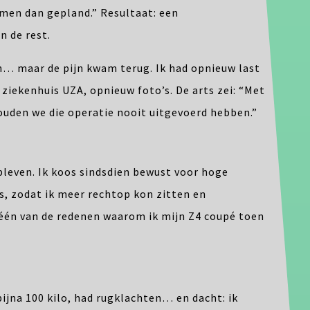
en dan gepland.” Resultaat: een
n de rest.
jn… maar de pijn kwam terug. Ik had opnieuw last
r ziekenhuis UZA, opnieuw foto’s. De arts zei: “Met
ouden we die operatie nooit uitgevoerd hebben.”
bleven. Ik koos sindsdien bewust voor hoge
s, zodat ik meer rechtop kon zitten en
 één van de redenen waarom ik mijn Z4 coupé toen
bijna 100 kilo, had rugklachten… en dacht: ik